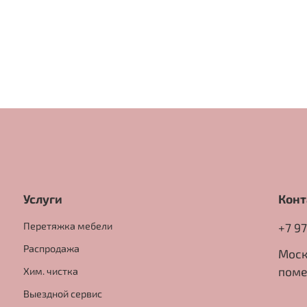
Услуги
Конт
Перетяжка мебели
+7 9
Распродажа
Моск
поме
Хим. чистка
Выездной сервис