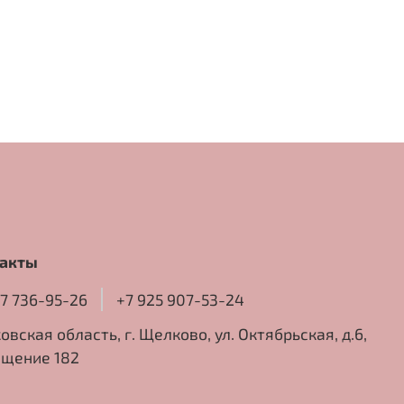
акты
77 736-95-26
+7 925 907-53-24
овская область, г. Щелково, ул. Октябрьская, д.6,
щение 182