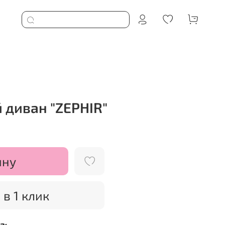
 диван "ZEPHIR"
ину
 в 1 клик
а: