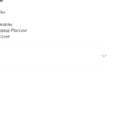
йн
риалы
ород России
ссия