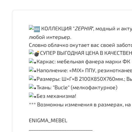
КОЛЛЕКЦИЯ "
ZEPHIR
", модный и ак
любой интерьер.
Словно облачко окутает вас своей забот
СУПЕР ВЫГОДНАЯ ЦЕНА В КАЧЕСТВЕН
Каркас: мебельная фанера марки ФК
Наполнение: «MIX» ППУ, резиноткане
Размеры: Ш×Г×В 2100Х850Х760мм.; Вы
Ткань: "Bucle" (мелкофактурное)
Без механизма!
*** Возможны изменения в размерах, на 
ENIGMA_MEBEL
___________________________