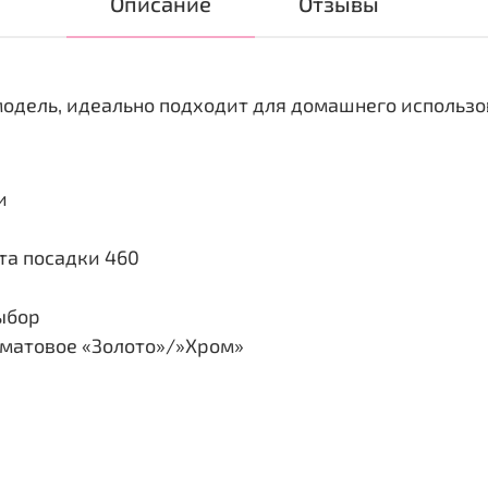
Описание
Отзывы
модель, идеально подходит для домашнего использ
и
та посадки 460
выбор
/матовое «Золото»/»Хром»