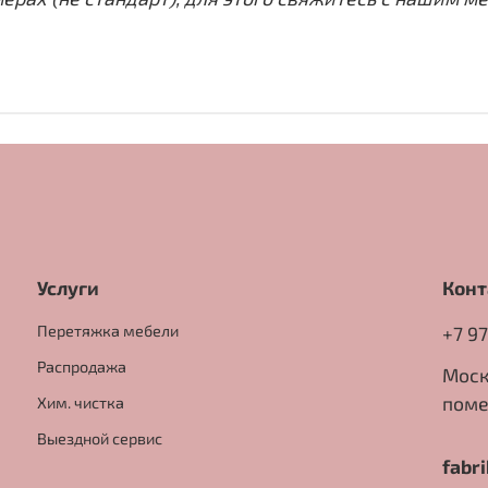
Услуги
Конт
Перетяжка мебели
+7 9
Распродажа
Моск
поме
Хим. чистка
Выездной сервис
fabr