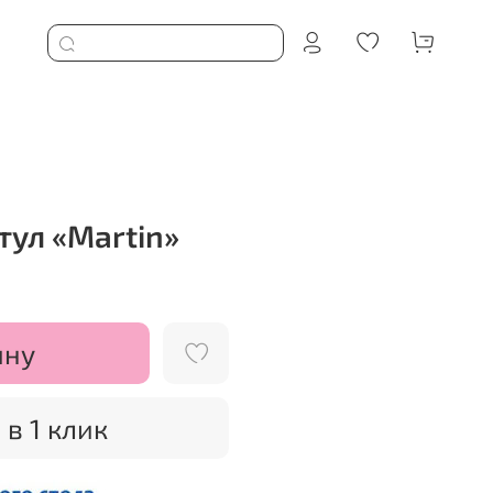
тул «Martin»
ину
 в 1 клик